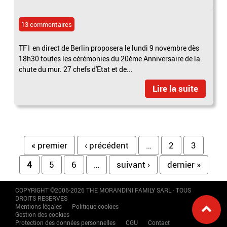
13 commentaires
TF1 en direct de Berlin proposera le lundi 9 novembre dès
18h30 toutes les cérémonies du 20ème Anniversaire de la
chute du mur. 27 chefs d'Etat et de...
Lire la suite
Pages
« premier
‹ précédent
…
2
3
4
5
6
…
suivant ›
dernier »
COPYRIGHT ©2006-2026 THE MORANDINI FAMILY SARL - TOUS
DROITS RESERVES
Mentions légales
Politique cookies
Gestion des cookies
Protection des données personnelles
CGU
Contact