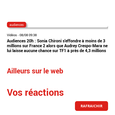
audiences
au
Vidéos
-
08/08 09:38
Vidé
Audiences 20h : Sonia Chironi s'effondre à moins de 3
Aud
millions sur France 2 alors que Audrey Crespo-Mara ne
TF1 
lui laisse aucune chance sur TF1 à près de 4,3 millions
sur
Ailleurs sur le web
Vos réactions
RAFRAICHIR