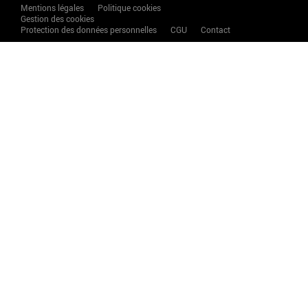
Mentions légales
Politique cookies
Gestion des cookies
Protection des données personnelles
CGU
Contact