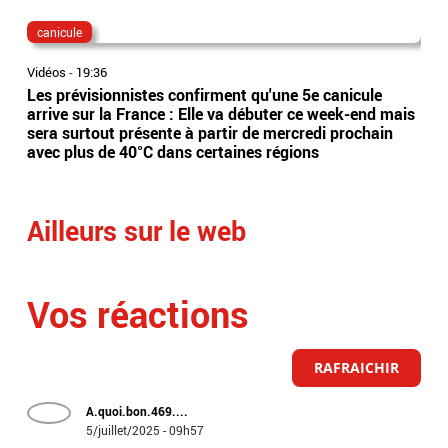
canicule
dis
Vidéos
-
19:36
Vidé
Les prévisionnistes confirment qu'une 5e canicule
Eta
arrive sur la France : Elle va débuter ce week-end mais
l’Es
sera surtout présente à partir de mercredi prochain
app
avec plus de 40°C dans certaines régions
sai
Ailleurs sur le web
Vos réactions
RAFRAICHIR
A.quoi.bon.469....
5/juillet/2025 - 09h57