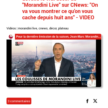
"Morandini Live" sur CNews: "On
va vous montrer ce qu’on vous
cache depuis huit ans" - VIDEO
Vidéos
|
morandini live
,
cnews
,
décor
,
plateau
3 commentaires