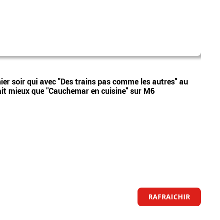
audi
Vidéos
ier soir qui avec "Des trains pas comme les autres" au
Audie
ait mieux que "Cauchemar en cuisine" sur M6
domin
Franc
RAFRAICHIR