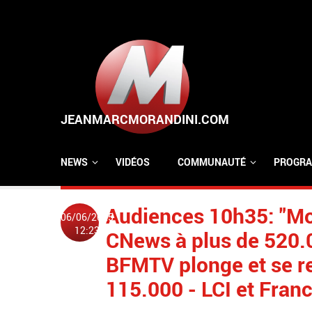
Aller au contenu principal
NEWS
VIDÉOS
COMMUNAUTÉ
PROGRA
Audiences 10h35: "Mor
06/06/2025
12:23
CNews à plus de 520.0
BFMTV plonge et se re
115.000 - LCI et Fran