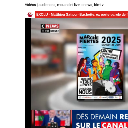
Vidéos
|
audiences
,
morandini live
,
cnews
,
bfmtv