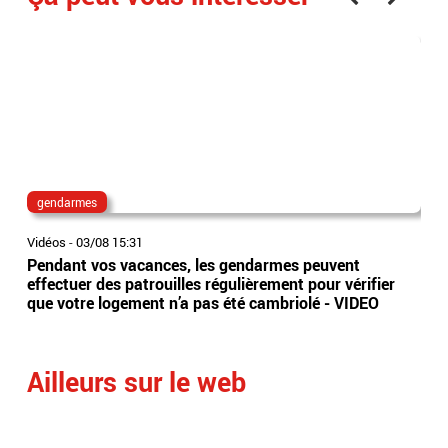
gendarmes
me
Vidéos
-
03/08 15:31
Vidé
Pendant vos vacances, les gendarmes peuvent
EN 
effectuer des patrouilles régulièrement pour vérifier
hau
que votre logement n’a pas été cambriolé - VIDEO
vig
dan
Ailleurs sur le web