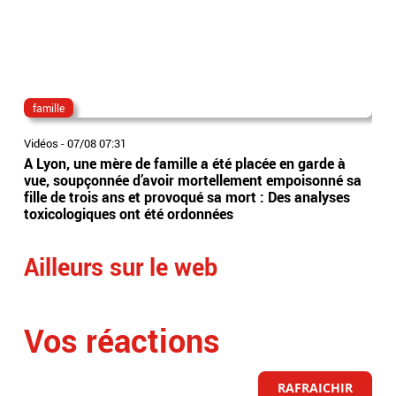
famille
can
Vidéos
-
07/08 07:31
Vidé
A Lyon, une mère de famille a été placée en garde à
Can
vue, soupçonnée d’avoir mortellement empoisonné sa
Gol
fille de trois ans et provoqué sa mort : Des analyses
de 
toxicologiques ont été ordonnées
Ailleurs sur le web
Vos réactions
RAFRAICHIR