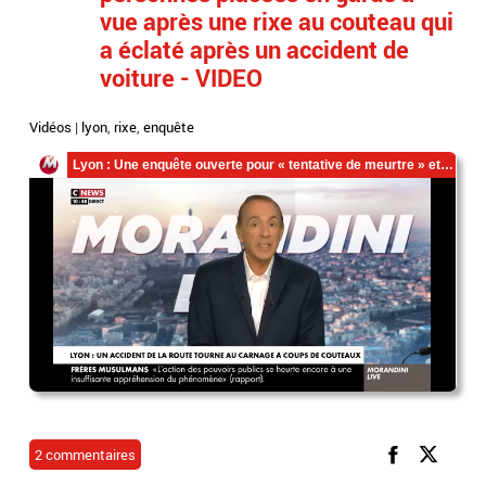
vue après une rixe au couteau qui
a éclaté après un accident de
voiture - VIDEO
Vidéos
|
lyon
,
rixe
,
enquête
2 commentaires