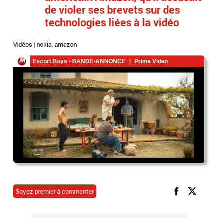
de violer ses brevets sur des
technologies liées à la vidéo
Vidéos
|
nokia
,
amazon
Soyez premier à commenter