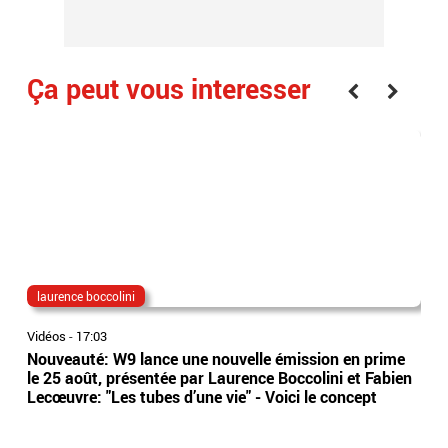
Ça peut vous interesser
laurence boccolini
lon
Vidéos
-
17:03
Vidé
Nouveauté: W9 lance une nouvelle émission en prime
EN 
le 25 août, présentée par Laurence Boccolini et Fabien
poi
Lecœuvre: "Les tubes d’une vie" - Voici le concept
dan
de 