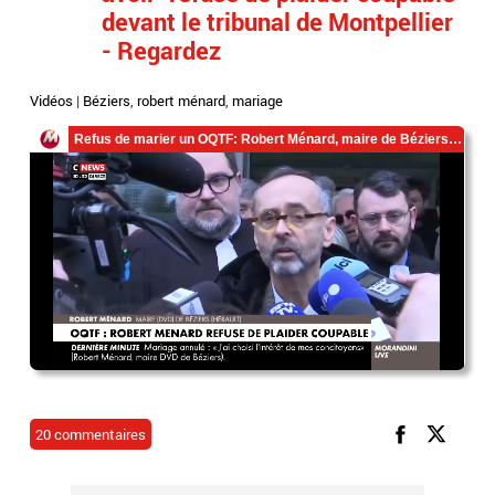
devant le tribunal de Montpellier
- Regardez
Vidéos
|
Béziers
,
robert ménard
,
mariage
20 commentaires