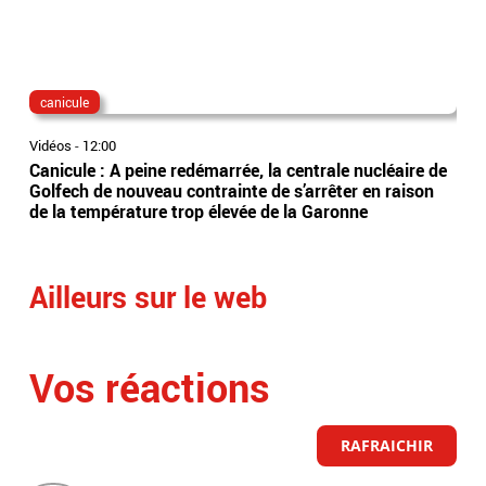
canicule
fra
Vidéos
-
12:00
Vidé
Canicule : A peine redémarrée, la centrale nucléaire de
Per
Golfech de nouveau contrainte de s’arrêter en raison
obl
de la température trop élevée de la Garonne
trai
rep
Ailleurs sur le web
Vos réactions
RAFRAICHIR