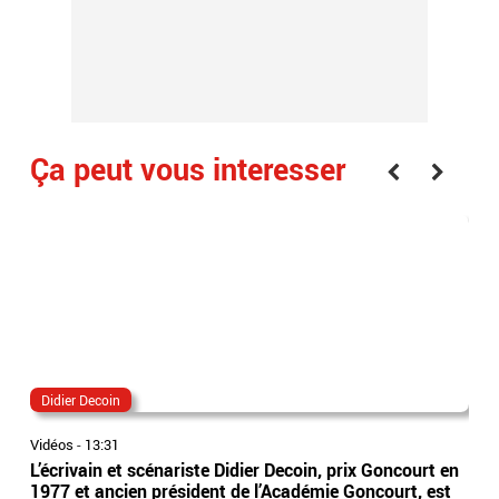
Ça peut vous interesser
Didier Decoin
dr
Vidéos
-
13:31
Vidé
L’écrivain et scénariste Didier Decoin, prix Goncourt en
Drô
1977 et ancien président de l’Académie Goncourt, est
fusi