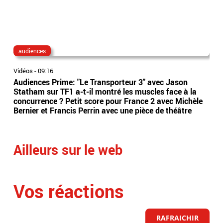
audiences
au
Vidéos
-
09:16
Vidé
Audiences Prime: "Le Transporteur 3" avec Jason
Aud
Statham sur TF1 a-t-il montré les muscles face à la
mêm
concurrence ? Petit score pour France 2 avec Michèle
sur
Bernier et Francis Perrin avec une pièce de théâtre
à S
Ailleurs sur le web
Vos réactions
RAFRAICHIR