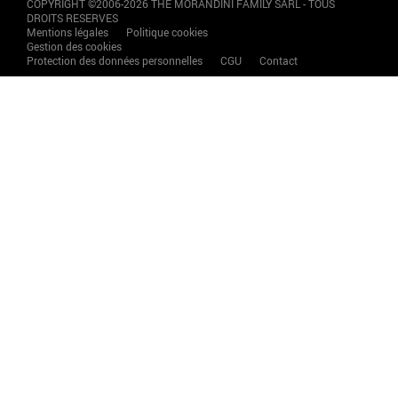
COPYRIGHT ©2006-2026 THE MORANDINI FAMILY SARL - TOUS
DROITS RESERVES
Mentions légales
Politique cookies
Gestion des cookies
Protection des données personnelles
CGU
Contact