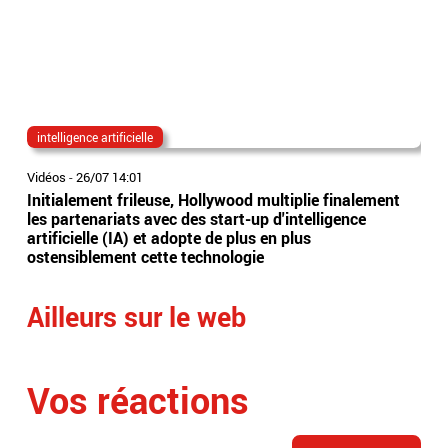
intelligence artificielle
le 
Vidéos
-
26/07 14:01
Vidé
Initialement frileuse, Hollywood multiplie finalement
Plu
les partenariats avec des start-up d'intelligence
rés
artificielle (IA) et adopte de plus en plus
acc
ostensiblement cette technologie
cite
Ailleurs sur le web
Vos réactions