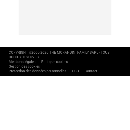
COPYRIGHT ©2006-2026 THE MORANDINI FAMILY SARL - TOUS
DROITS RESERVES
Mentions légales
Politique cookies
Gestion des cookies
Protection des données personnelles
CGU
Contact