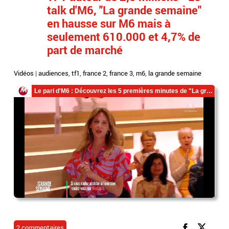
talk d'M6, "La grande semaine"
en hausse sur M6 mais à
seulement 610.000 et 4,7% de
part de marché
Vidéos
|
audiences
,
tf1
,
france 2
,
france 3
,
m6
,
la grande semaine
2 commentaires