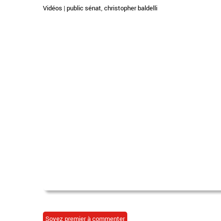
Vidéos
|
public sénat
,
christopher baldelli
Soyez premier à commenter