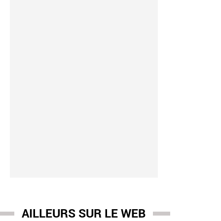
ences
AILLEURS SUR LE WEB
-
05/08 09:16