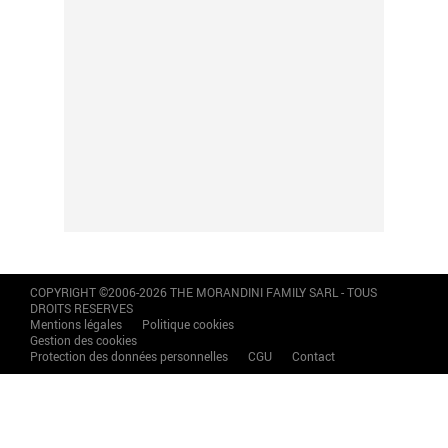
COPYRIGHT ©2006-2026 THE MORANDINI FAMILY SARL - TOUS
DROITS RESERVES
Mentions légales
Politique cookies
Gestion des cookies
Protection des données personnelles
CGU
Contact