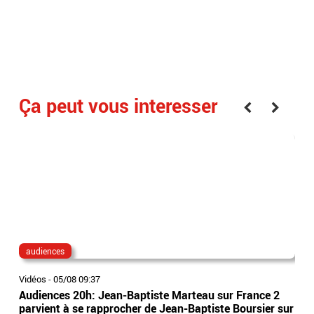
Ça peut vous interesser
audiences
au
Vidéos
-
05/08 09:37
Vidé
Audiences 20h: Jean-Baptiste Marteau sur France 2
Aud
parvient à se rapprocher de Jean-Baptiste Boursier sur
tou