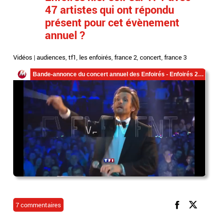
47 artistes qui ont répondu
présent pour cet évènement
annuel ?
Vidéos
|
audiences
,
tf1
,
les enfoirés
,
france 2
,
concert
,
france 3
7 commentaires