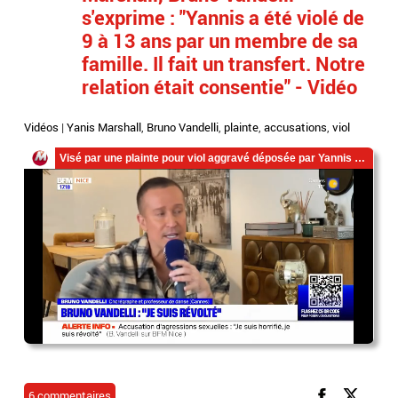
s'exprime : "Yannis a été violé de
9 à 13 ans par un membre de sa
famille. Il fait un transfert. Notre
relation était consentie" - Vidéo
Vidéos
|
Yanis Marshall
,
Bruno Vandelli
,
plainte
,
accusations
,
viol
6 commentaires