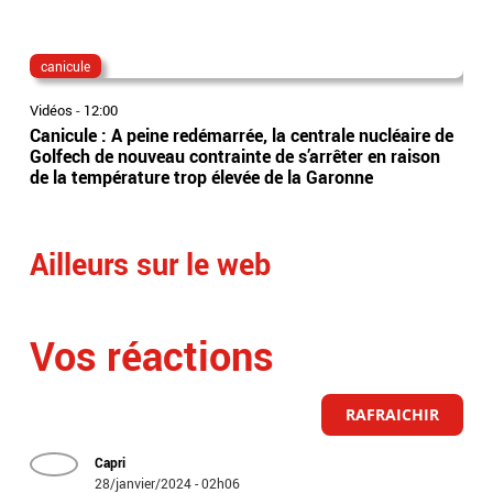
canicule
fra
Vidéos
-
12:00
Vidé
Canicule : A peine redémarrée, la centrale nucléaire de
Per
Golfech de nouveau contrainte de s’arrêter en raison
obl
de la température trop élevée de la Garonne
trai
rep
Ailleurs sur le web
Vos réactions
RAFRAICHIR
Capri
28/janvier/2024 - 02h06