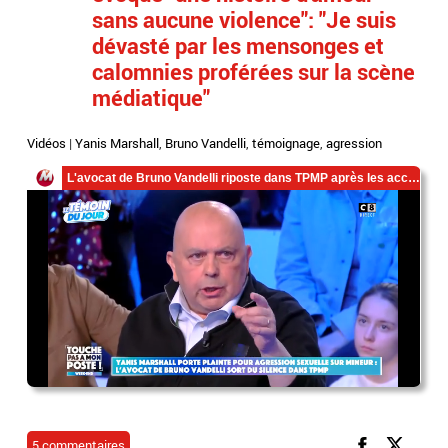
sans aucune violence": "Je suis
dévasté par les mensonges et
calomnies proférées sur la scène
médiatique"
Vidéos
|
Yanis Marshall
,
Bruno Vandelli
,
témoignage
,
agression
5 commentaires