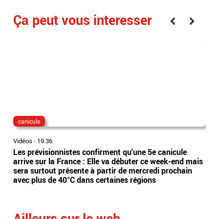
Ça peut vous interesser
canicule
dis
Vidéos
-
19:36
Vidé
Les prévisionnistes confirment qu'une 5e canicule
Eta
arrive sur la France : Elle va débuter ce week-end mais
l’Es
sera surtout présente à partir de mercredi prochain
app
avec plus de 40°C dans certaines régions
sai
Ailleurs sur le web