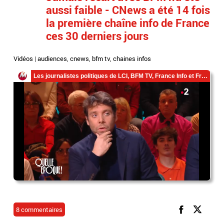
aussi faible - CNews a été 14 fois
la première chaîne info de France
ces 30 derniers jours
Vidéos
|
audiences
,
cnews
,
bfm tv
,
chaines infos
8 commentaires