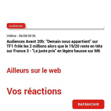
audiences
au
Vidéos
-
06/08 09:36
Vidé
Audiences Avant 20h: "Demain nous appartient" sur
Aud
TF1 frôle les 2 millions alors que le 19/20 reste en tête
Gér
sur France 3 - "Le juste prix" en légère hausse sur M6
eu 
sur
Ailleurs sur le web
Vos réactions
RAFRAICHIR