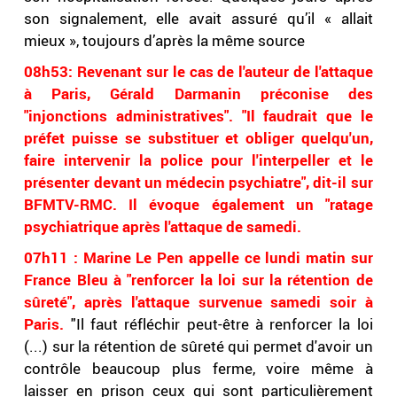
son signalement, elle avait assuré qu’il « allait
mieux », toujours d’après la même source
08h53: Revenant sur le cas de l'auteur de l'attaque
à Paris, Gérald Darmanin préconise des
"injonctions administratives". "Il faudrait que le
préfet puisse se substituer et obliger quelqu'un,
faire intervenir la police pour l'interpeller et le
présenter devant un médecin psychiatre", dit-il sur
BFMTV-RMC. Il évoque également un "ratage
psychiatrique après l'attaque de samedi.
07h11 : Marine Le Pen appelle ce lundi matin sur
France Bleu à "renforcer la loi sur la rétention de
sûreté", après l'attaque survenue samedi soir à
Paris.
"Il faut réfléchir peut-être à renforcer la loi
(...) sur la rétention de sûreté qui permet d'avoir un
contrôle beaucoup plus ferme, voire même à
laisser en prison ceux qui sont particulièrement