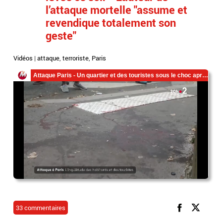
l’attaque mortelle "assume et
revendique totalement son
geste"
Vidéos
|
attaque
,
terroriste
,
Paris
33 commentaires