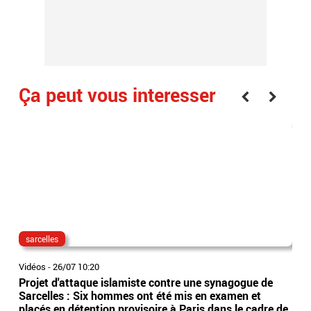
Ça peut vous interesser
sarcelles
at
Vidéos
-
26/07 10:20
Vidé
Projet d'attaque islamiste contre une synagogue de
All
Sarcelles : Six hommes ont été mis en examen et
sei
placés en détention provisoire à Paris dans le cadre de