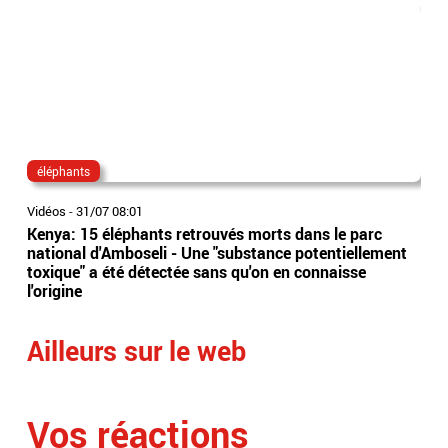
éléphants
Be
Vidéos
-
31/07 08:01
Vidé
Kenya: 15 éléphants retrouvés morts dans le parc
Le 
national d'Amboseli - Une "substance potentiellement
ann
toxique" a été détectée sans qu'on en connaisse
n’a
l'origine
15 
Ailleurs sur le web
Vos réactions