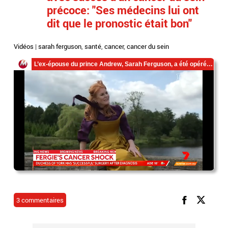
précoce: "Ses médecins lui ont
dit que le pronostic était bon"
Vidéos
|
sarah ferguson
,
santé
,
cancer
,
cancer du sein
3 commentaires