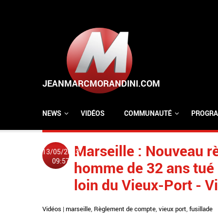
Aller au contenu principal
NEWS
VIDÉOS
COMMUNAUTÉ
PROGRA
Marseille : Nouveau 
13/05/2023
09:57
homme de 32 ans tué p
loin du Vieux-Port - V
Vidéos
|
marseille
,
Règlement de compte
,
vieux port
,
fusillade