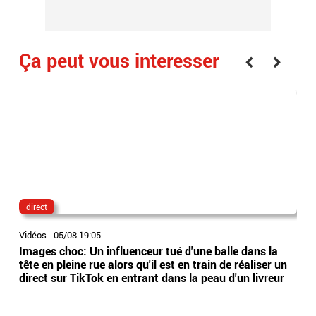
Ça peut vous interesser
direct
lau
Vidéos
-
05/08 19:05
Vidé
Images choc: Un influenceur tué d'une balle dans la
Nou
tête en pleine rue alors qu'il est en train de réaliser un
le 
direct sur TikTok en entrant dans la peau d'un livreur
Lec