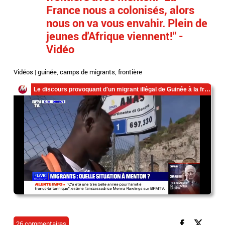
France nous a colonisés, alors
nous on va vous envahir. Plein de
jeunes d'Afrique viennent!" -
Vidéo
Vidéos
|
guinée
,
camps de migrants
,
frontière
26 commentaires