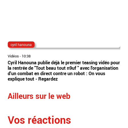
cyril hanouna
Bo
Vidéos
-
10:38
Vidé
Cyril Hanouna publie déjà le premier teasing vidéo pour
L’A
la rentrée de "Tout beau tout n9uf " avec l'organisation
d’o
d'un combat en direct contre un robot : On vous
737
explique tout - Regardez
leu
Ailleurs sur le web
Vos réactions