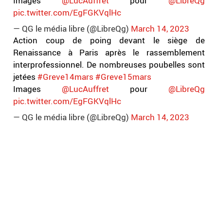
Images
@LucAuffret
pour
@LibreQg
pic.twitter.com/EgFGKVqlHc
— QG le média libre (@LibreQg)
March 14, 2023
Action coup de poing devant le siège de
Renaissance à Paris après le rassemblement
interprofessionnel. De nombreuses poubelles sont
jetées
#Greve14mars
#Greve15mars
Images
@LucAuffret
pour
@LibreQg
pic.twitter.com/EgFGKVqlHc
— QG le média libre (@LibreQg)
March 14, 2023