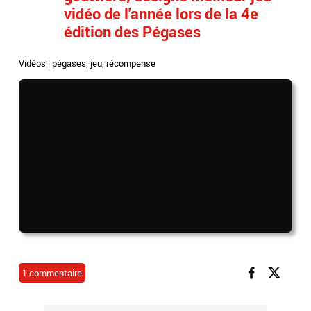
vidéo de l'année lors de la 4e
édition des Pégases
Vidéos
|
pégases
,
jeu
,
récompense
1 commentaire