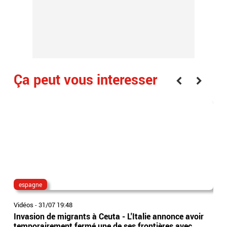
Ça peut vous interesser
espagne
tun
Vidéos
-
31/07 19:48
Vidé
Invasion de migrants à Ceuta - L'Italie annonce avoir
Le 
temporairement fermé une de ses frontières avec
ann