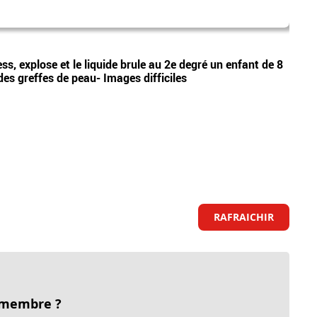
Sara
Vidéos
ess, explose et le liquide brule au 2e degré un enfant de 8
Sarah
r des greffes de peau- Images difficiles
artic
RAFRAICHIR
 membre ?