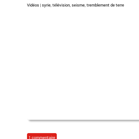
Vidéos
|
syrie
,
télévision
,
seisme
,
tremblement de terre
1 commentaire