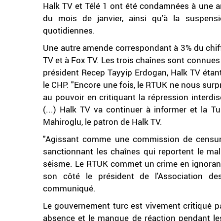
Halk TV et Télé 1 ont été condamnées à une am
du mois de janvier, ainsi qu'à la suspens
quotidiennes.
Une autre amende correspondant à 3% du chiffre 
TV et à Fox TV. Les trois chaînes sont connues p
président Recep Tayyip Erdogan, Halk TV étant
le CHP. "Encore une fois, le RTUK ne nous sur
au pouvoir en critiquant la répression interdi
(...) Halk TV va continuer à informer et la T
Mahiroglu, le patron de Halk TV.
"Agissant comme une commission de censure,
sanctionnant les chaînes qui reportent le mal
séisme. Le RTUK commet un crime en ignorant l
son côté le président de l'Association de
communiqué.
Le gouvernement turc est vivement critiqué p
absence et le manque de réaction pendant les