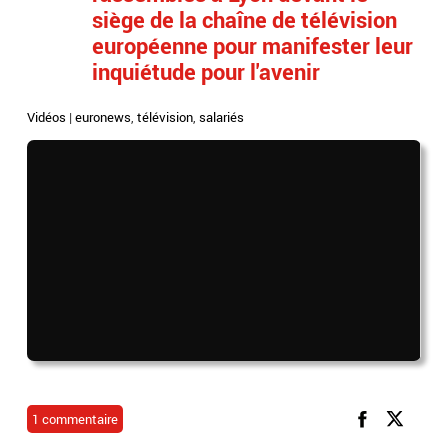
siège de la chaîne de télévision
européenne pour manifester leur
inquiétude pour l'avenir
Vidéos
|
euronews
,
télévision
,
salariés
1 commentaire