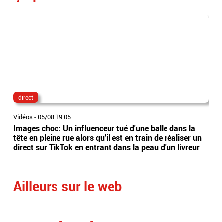
direct
lau
Vidéos
-
05/08 19:05
Vidé
Images choc: Un influenceur tué d'une balle dans la
Nou
tête en pleine rue alors qu'il est en train de réaliser un
le 
direct sur TikTok en entrant dans la peau d'un livreur
Lec
Ailleurs sur le web