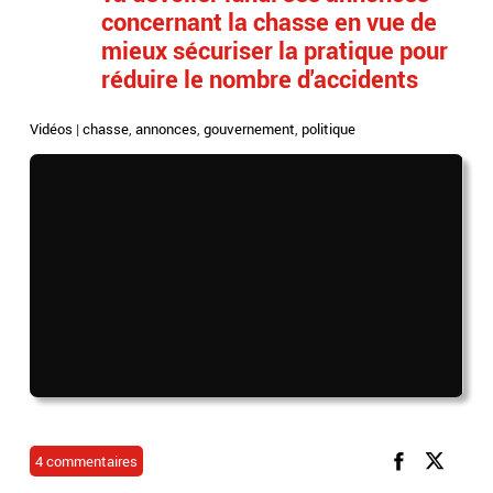
concernant la chasse en vue de
mieux sécuriser la pratique pour
réduire le nombre d'accidents
Vidéos
|
chasse
,
annonces
,
gouvernement
,
politique
4 commentaires