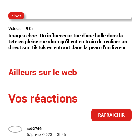
direct
lau
Vidéos
-
19:05
Vidé
Images choc: Un influenceur tué d'une balle dans la
Nou
tête en pleine rue alors qu'il est en train de réaliser un
le 
direct sur TikTok en entrant dans la peau d'un livreur
Lec
Ailleurs sur le web
Vos réactions
RAFRAICHIR
seb2746
6/janvier/2023 - 13h25