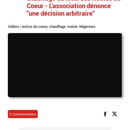
Coeur - L'association dénonce
"une décision arbitraire"
Vidéos
|
restos du coeur
,
chauffage
,
mairie
,
Migennes
5 commentaires