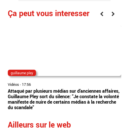
Ça peut vous interesser
guillaume pley
vs
Vidéos
-
17:56
Vidé
Attaqué par plusieurs médias sur d’anciennes affaires,
Le 
Guillaume Pley sort du silence: "Je constate la volonté
exe
manifeste de nuire de certains médias à la recherche
l'e
du scandale"
de 
Ailleurs sur le web