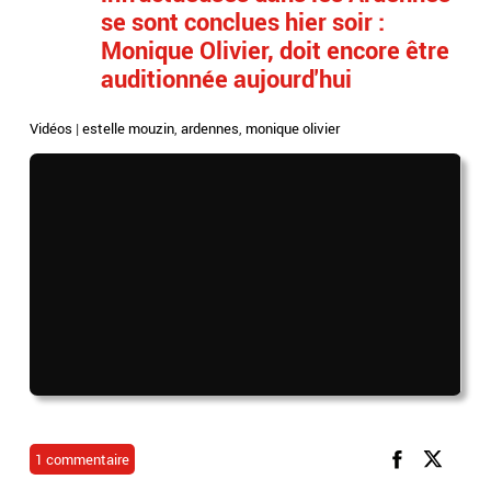
se sont conclues hier soir :
Monique Olivier, doit encore être
auditionnée aujourd'hui
Vidéos
|
estelle mouzin
,
ardennes
,
monique olivier
1 commentaire