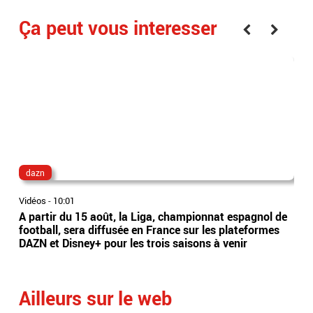
Ça peut vous interesser
dazn
ge
Vidéos
-
10:01
Vidé
A partir du 15 août, la Liga, championnat espagnol de
Col
football, sera diffusée en France sur les plateformes
poi
DAZN et Disney+ pour les trois saisons à venir
l'in
dan
Ailleurs sur le web