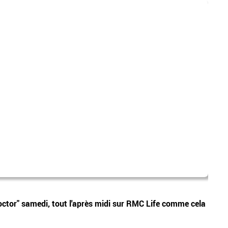
Lione
Vidéos
octor" samedi, tout l'après midi sur RMC Life comme cela
Jorge
intér