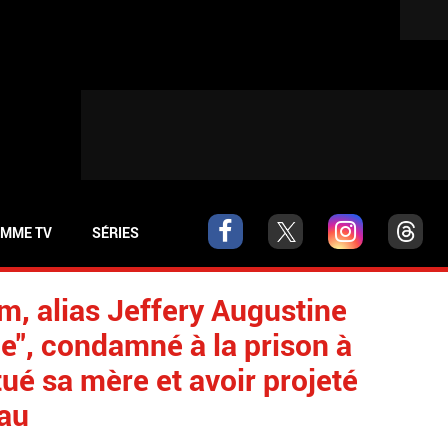
MME TV
SÉRIES
m, alias Jeffery Augustine
le", condamné à la prison à
tué sa mère et avoir projeté
eau