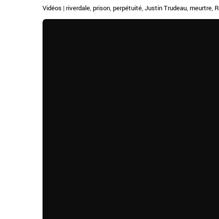
Vidéos
|
riverdale
,
prison
,
perpétuité
,
Justin Trudeau
,
meurtre
,
R