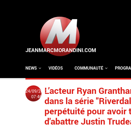
Aller au contenu principal
NEWS
VIDÉOS
COMMUNAUTÉ
PROGRA
L’acteur Ryan Grantha
24/09/2022
07:46
dans la série "Riverda
perpétuité pour avoir 
d'abattre Justin Trud