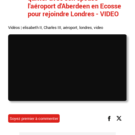
l'aéroport d'Aberdeen en Ecosse
pour rejoindre Londres - VIDEO
Vidéos
|
elisabeth II
,
Charles III
,
aéroport
,
londres
,
video
Soyez premier à commenter