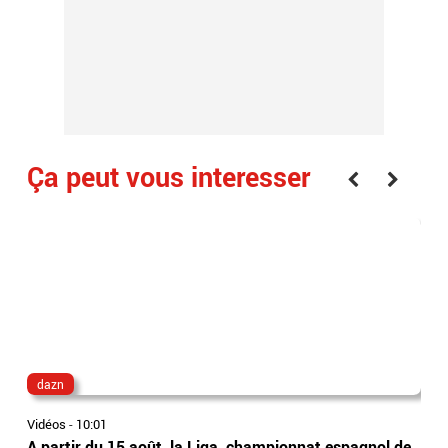
Ça peut vous interesser
dazn
ge
Vidéos
-
10:01
Vidé
A partir du 15 août, la Liga, championnat espagnol de
Col