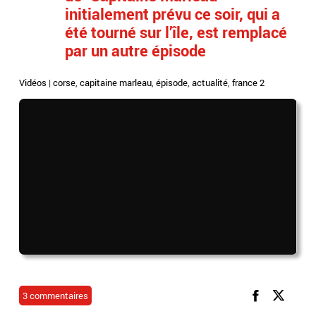
initialement prévu ce soir, qui a
été tourné sur l’île, est remplacé
par un autre épisode
Vidéos
|
corse
,
capitaine marleau
,
épisode
,
actualité
,
france 2
3 commentaires