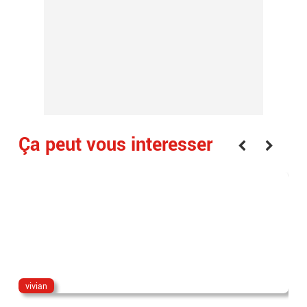
Ça peut vous interesser
vivian
eri