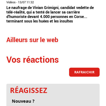
Vidéos
-
13/07 11:32
Vidé
Le naufrage de Vivian Grimigni, candidat vedette de
Aff
télé-réalité, qui a tenté de lancer sa carrière
L'a
d'humoriste devant 4.000 personnes en Corse...
gra
terminant sous les huées et les insultes
poli
part
Ailleurs sur le web
Vos réactions
RAFRAICHIR
RÉAGISSEZ
Nouveau ?