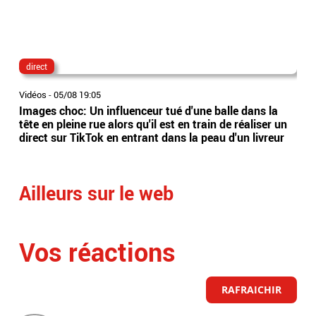
direct
lau
Vidéos
-
05/08 19:05
Vidé
Images choc: Un influenceur tué d'une balle dans la
Nou
tête en pleine rue alors qu'il est en train de réaliser un
le 
direct sur TikTok en entrant dans la peau d'un livreur
Lec
Ailleurs sur le web
Vos réactions
RAFRAICHIR