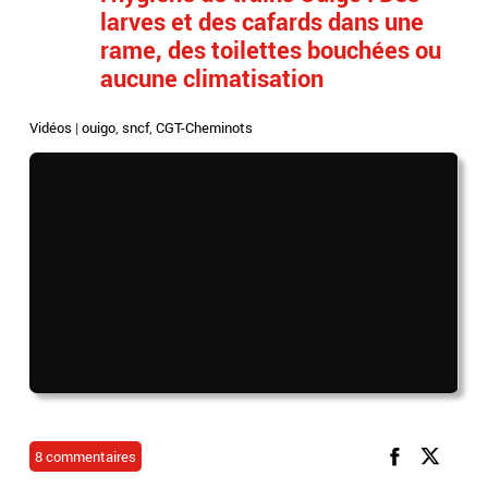
larves et des cafards dans une
rame, des toilettes bouchées ou
aucune climatisation
Vidéos
|
ouigo
,
sncf
,
CGT-Cheminots
8 commentaires