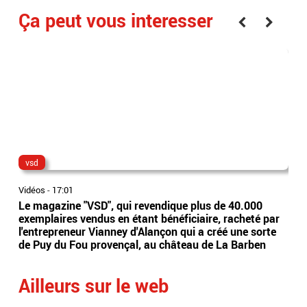
Ça peut vous interesser
vsd
Orr
Vidéos
-
17:01
Vidé
Le magazine "VSD", qui revendique plus de 40.000
Oise
exemplaires vendus en étant bénéficiaire, racheté par
fam
l'entrepreneur Vianney d'Alançon qui a créé une sorte
inst
de Puy du Fou provençal, au château de La Barben
mon
Ailleurs sur le web