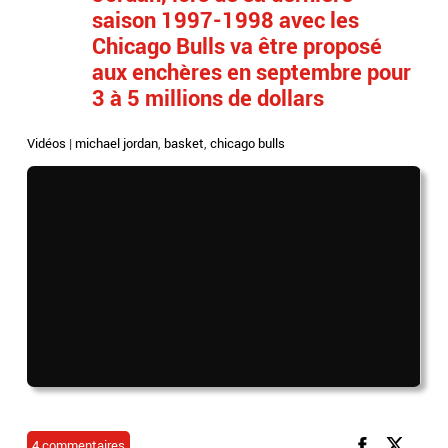
saison 1997-1998 avec les
Chicago Bulls va être proposé
aux enchères en septembre pour
3 à 5 millions de dollars
Vidéos
|
michael jordan
,
basket
,
chicago bulls
4 commentaires