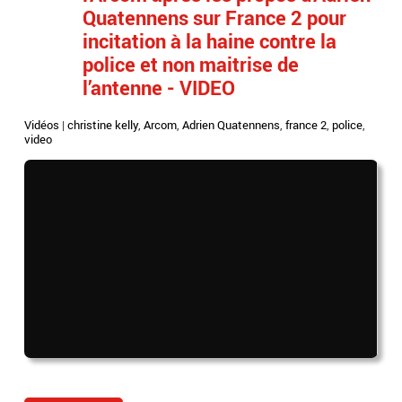
Quatennens sur France 2 pour
incitation à la haine contre la
police et non maitrise de
l’antenne - VIDEO
Vidéos
|
christine kelly
,
Arcom
,
Adrien Quatennens
,
france 2
,
police
,
video