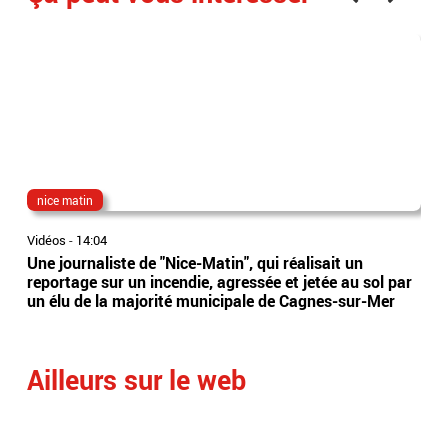
nice matin
cyr
Vidéos
-
14:04
Vidé
Une journaliste de "Nice-Matin", qui réalisait un
L'AR
reportage sur un incendie, agressée et jetée au sol par
ten
un élu de la majorité municipale de Cagnes-sur-Mer
pro
et 
Ailleurs sur le web