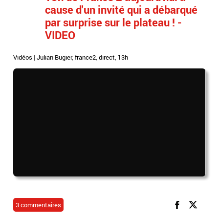
cause d'un invité qui a débarqué
par surprise sur le plateau ! -
VIDEO
Vidéos
|
Julian Bugier
,
france2
,
direct
,
13h
3 commentaires