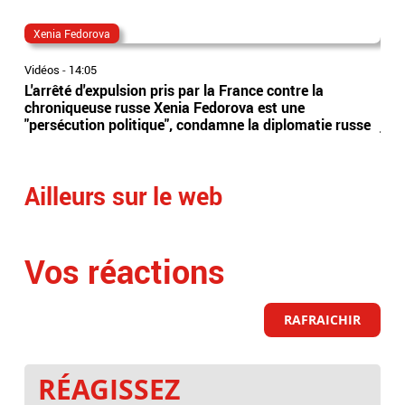
Xenia Fedorova
al
Vidéos
-
14:05
Vidé
L'arrêté d'expulsion pris par la France contre la
All
chroniqueuse russe Xenia Fedorova est une
syn
"persécution politique", condamne la diplomatie russe
just
Ailleurs sur le web
Vos réactions
RAFRAICHIR
RÉAGISSEZ