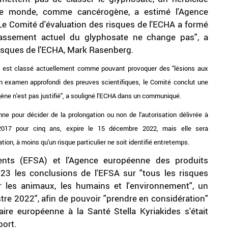
 le monde, comme cancérogène, a estimé l'Agence
e Comité d'évaluation des risques de l'ECHA a formé
classement actuel du glyphosate ne change pas", a
 risques de l'ECHA, Mark Rasenberg.
de, est classé actuellement comme pouvant provoquer des "
lésions aux
n examen approfondi des preuves scientifiques, le Comité conclut une
ne n'est pas justifié
", a souligné l'ECHA dans un communiqué.
e pour décider de la prolongation ou non de l'autorisation délivrée à
en 2017 pour cinq ans, expire le 15 décembre 2022, mais elle sera
on, à moins qu'un risque particulier ne soit identifié entretemps.
ments (EFSA) et l'Agence européenne des produits
023 les conclusions de l'EFSA sur "tous les risques
r les animaux, les humains et l'environnement", un
tre 2022", afin de pouvoir "prendre en considération"
re européenne à la Santé Stella Kyriakides s'était
port.