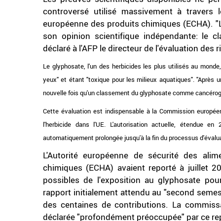
controversé utilisé massivement à travers
européenne des produits chimiques (ECHA). "L
son opinion scientifique indépendante: le 
déclaré à l'AFP le directeur de l'évaluation des
Le glyphosate, l'un des herbicides les plus utilisés au mon
yeux
" et étant "
toxique pour les milieux aquatiques
". "
Après u
nouvelle fois qu'un classement du glyphosate comme cancérogè
Cette évaluation est indispensable à la Commission européenn
l'herbicide dans l'UE. L'autorisation actuelle, étendue 
automatiquement prolongée jusqu'à la fin du processus d'évaluati
L'Autorité européenne de sécurité des ali
chimiques (ECHA) avaient reporté à juillet 2
possibles de l'exposition au glyphosate pou
rapport initialement attendu au "second semes
des centaines de contributions. La commissai
déclarée "profondément préoccupée" par ce re