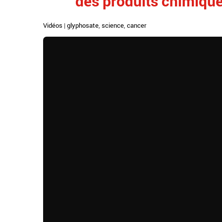
des produits chimiqu
Vidéos
|
glyphosate
,
science
,
cancer