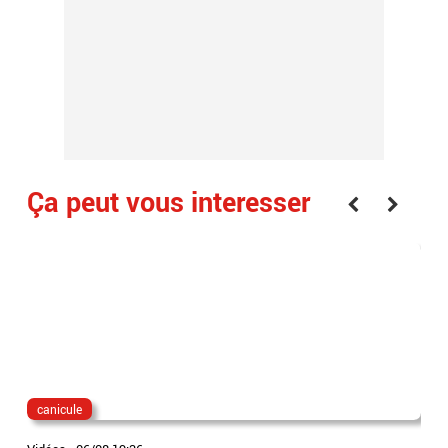
Ça peut vous interesser
canicule
dis