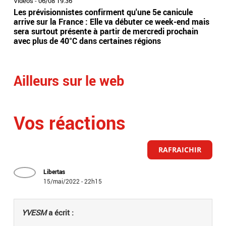
Vidéos
-
06/08 19:36
Vidé
Les prévisionnistes confirment qu'une 5e canicule
Eta
arrive sur la France : Elle va débuter ce week-end mais
l’Es
sera surtout présente à partir de mercredi prochain
app
avec plus de 40°C dans certaines régions
sai
Ailleurs sur le web
Vos réactions
RAFRAICHIR
Libertas
15/mai/2022 - 22h15
YVESM
a écrit :