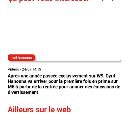
cyril hanouna
lon
Vidéos
-
24/07 14:19
Vidé
Après une année passée exclusivement sur W9, Cyril
EN 
Hanouna va arriver pour la première fois en prime sur
poi
M6 à partir de la rentrée pour animer des émissions de
dan
divertissement
de 
Ailleurs sur le web