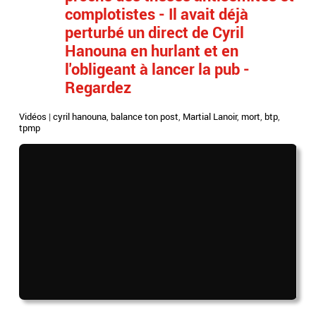
complotistes - Il avait déjà
perturbé un direct de Cyril
Hanouna en hurlant et en
l'obligeant à lancer la pub -
Regardez
Vidéos
|
cyril hanouna
,
balance ton post
,
Martial Lanoir
,
mort
,
btp
,
tpmp