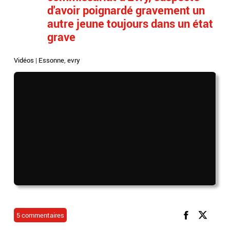
d'avoir poignardé gravement un
autre jeune toujours dans un état
grave
Vidéos
|
Essonne
,
evry
5 commentaires