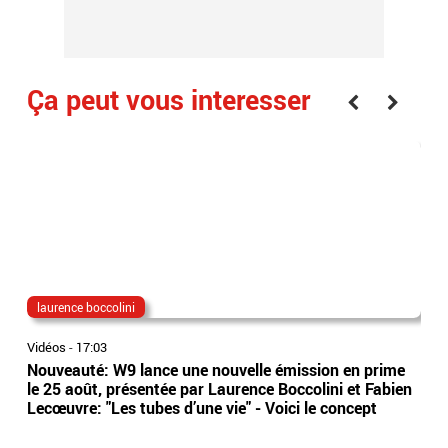
Ça peut vous interesser
laurence boccolini
lon
Vidéos
-
17:03
Vidé
Nouveauté: W9 lance une nouvelle émission en prime
EN 
le 25 août, présentée par Laurence Boccolini et Fabien
poi
Lecœuvre: "Les tubes d’une vie" - Voici le concept
dan
de 