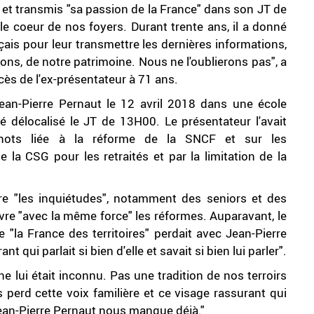
" et transmis "sa passion de la France" dans son JT de
le coeur de nos foyers. Durant trente ans, il a donné
ais pour leur transmettre les dernières informations,
ons, de notre patrimoine. Nous ne l'oublierons pas", a
écès de l'ex-présentateur à 71 ans.
an-Pierre Pernaut le 12 avril 2018 dans une école
té délocalisé le JT de 13H00. Le présentateur l'avait
inots liée à la réforme de la SNCF et sur les
a CSG pour les retraités et par la limitation de la
e "les inquiétudes", notamment des seniors et des
ivre "avec la même force" les réformes. Auparavant, le
 "la France des territoires" perdait avec Jean-Pierre
t qui parlait si bien d'elle et savait si bien lui parler".
 lui était inconnu. Pas une tradition de nos terroirs
es perd cette voix familière et ce visage rassurant qui
r. Jean-Pierre Pernaut nous manque déjà."