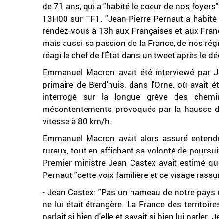
de 71 ans, qui a "habité le coeur de nos foyers
13H00 sur TF1. "Jean-Pierre Pernaut a habité 
rendez-vous à 13h aux Françaises et aux Franç
mais aussi sa passion de la France, de nos régi
réagi le chef de l'État dans un tweet après le d
Emmanuel Macron avait été interviewé par Je
primaire de Berd'huis, dans l'Orne, où avait é
interrogé sur la longue grève des chem
mécontentements provoqués par la hausse de l
vitesse à 80 km/h.
Emmanuel Macron avait alors assuré entendr
ruraux, tout en affichant sa volonté de poursu
Premier ministre Jean Castex avait estimé que
Pernaut "cette voix familière et ce visage rassuran
- Jean Castex: "Pas un hameau de notre pays ne
ne lui était étrangère. La France des territoir
parlait si bien d'elle et savait si bien lui parle