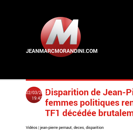
Aller au contenu principal
Disparition de Jean-P
02/03/2022
19:42
femmes politiques re
TF1 décédée brutaleme
Vidéos
|
jean-pierre pernaut
,
deces
,
disparition