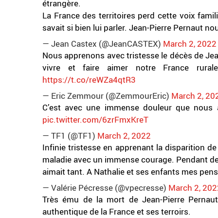
étrangère.
La France des territoires perd cette voix famili
savait si bien lui parler. Jean-Pierre Pernaut n
— Jean Castex (@JeanCASTEX)
March 2, 2022
Nous apprenons avec tristesse le décès de Jean
vivre et faire aimer notre France rura
https://t.co/reWZa4qtR3
— Eric Zemmour (@ZemmourEric)
March 2, 20
C’est avec une immense douleur que nous av
pic.twitter.com/6zrFmxKreT
— TF1 (@TF1)
March 2, 2022
Infinie tristesse en apprenant la disparition d
maladie avec un immense courage. Pendant des a
aimait tant. A Nathalie et ses enfants mes pen
— Valérie Pécresse (@vpecresse)
March 2, 202
Très ému de la mort de Jean-Pierre Pernaut,
authentique de la France et ses terroirs.