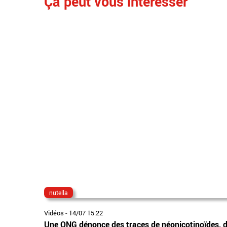
Ça peut vous interesser
nutella
Vidéos
-
14/07 15:22
Une ONG dénonce des traces de néonicotinoïdes, des