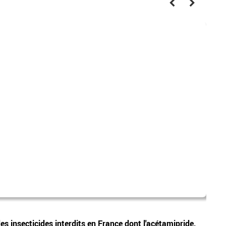
canic
Vidéos
 insecticides interdits en France dont l'acétamipride,
Les p