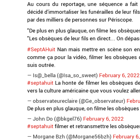
Au cours du reportage, une séquence a fait r
décidé d'immortaliser les funérailles de leur fi
par des milliers de personnes sur Périscope.
"De plus en plus glauque, on filme les obsèques
"Les obsèques de leur fils en direct... On dépass
#SeptAHuit
Nan mais mettre en scène son enfan
comme ça pour la vidéo, filmer les obsèques d
suis outrée.
— Is@_bella (@Isa_so_sweet)
February 6, 2022
#septahuit
La honte de filmer les obsèques de
vers la culture américaine que vous voulez aller
— observateureclaire (@Ge_observateur)
Febru
De plus en plus glauque, on filme les obsèques
— John Do (@bkgel76)
February 6, 2022
#septahuit
filmer et retransmettre les obsèques 
— Morgane Bzh (@Morgane56bzh)
February 6