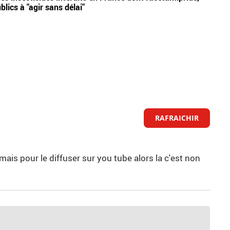
blics à "agir sans délai"
sera 
RAFRAICHIR
 mais pour le diffuser sur you tube alors la c'est non