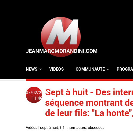
Aller au contenu principal
NEWS
VIDÉOS
COMMUNAUTÉ
PROGRA
Sept à huit - Des int
07/02/2022
11:46
séquence montrant de
de leur fils: "La honte
Vidéos
|
sept à huit
,
tf1
,
internautes
,
obsèques