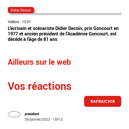
Didier Decoin
éta
Vidéos
-
13:31
Vidé
L’écrivain et scénariste Didier Decoin, prix Goncourt en
Les
1977 et ancien président de l’Académie Goncourt, est
du 
décédé à l’âge de 81 ans
du 
res
Ailleurs sur le web
Vos réactions
RAFRAICHIR
president
30/janvier/2022 - 15h13