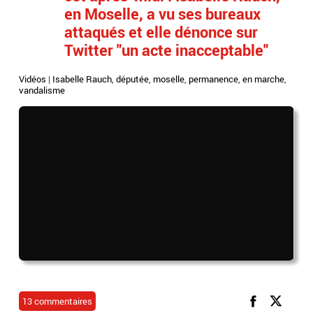
en Moselle, a vu ses bureaux
attaqués et elle dénonce sur
Twitter "un acte inacceptable"
Vidéos
|
Isabelle Rauch
,
députée
,
moselle
,
permanence
,
en marche
,
vandalisme
13 commentaires