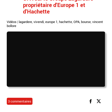
propriétaire d'Europe 1 et
d'Hachette
Vidéos
|
lagardere
,
vivendi
,
europe 1
,
hachette
,
OPA
,
bourse
,
vincent
bollore
3 commentaires