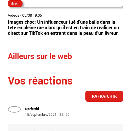
direct
lau
Vidéos
-
05/08 19:05
Vidé
Images choc: Un influenceur tué d'une balle dans la
Nou
tête en pleine rue alors qu'il est en train de réaliser un
le 
direct sur TikTok en entrant dans la peau d'un livreur
Lec
Ailleurs sur le web
Vos réactions
RAFRAICHIR
Nerfertiti
15/septembre/2021 - 22h25