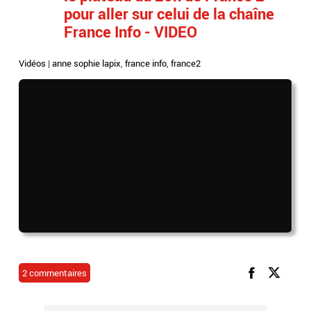
pour aller sur celui de la chaîne
France Info - VIDEO
Vidéos
|
anne sophie lapix
,
france info
,
france2
2 commentaires