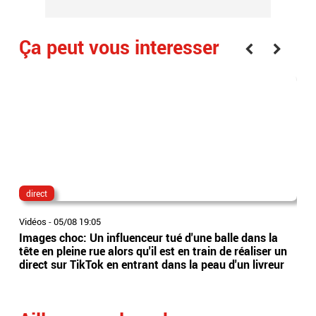
Ça peut vous interesser
direct
lau
Vidéos
-
05/08 19:05
Vidé
Images choc: Un influenceur tué d'une balle dans la
Nou
tête en pleine rue alors qu'il est en train de réaliser un
le 
direct sur TikTok en entrant dans la peau d'un livreur
Lec