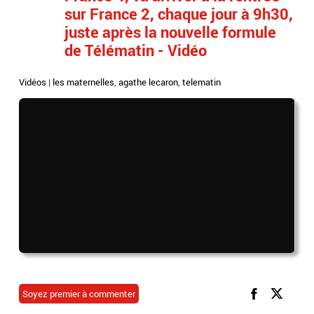
sur France 2, chaque jour à 9h30,
juste après la nouvelle formule
de Télématin - Vidéo
Vidéos
|
les maternelles
,
agathe lecaron
,
telematin
Soyez premier à commenter