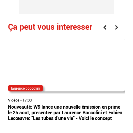
Ça peut vous interesser
laurence boccolini
lon
Vidéos
-
17:03
Vidé
Nouveauté: W9 lance une nouvelle émission en prime
EN 
le 25 août, présentée par Laurence Boccolini et Fabien
poi
Lecœuvre: "Les tubes d’une vie" - Voici le concept
dan
de 