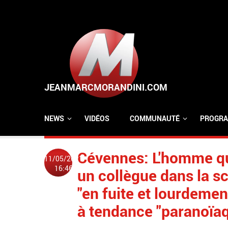
Aller au contenu principal
NEWS
VIDÉOS
COMMUNAUTÉ
PROGRA
Cévennes: L'homme qui
11/05/2021
16:46
un collègue dans la sci
"en fuite et lourdemen
à tendance "paranoïaq