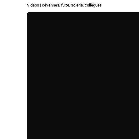
Vidéos
|
cévennes
,
fuite
,
scierie
,
collègues