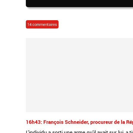
14 commentaires
16h43: François Schneider, procureur de la Rép
L'individu a sorti une arme qu'il avait sur lui, a 