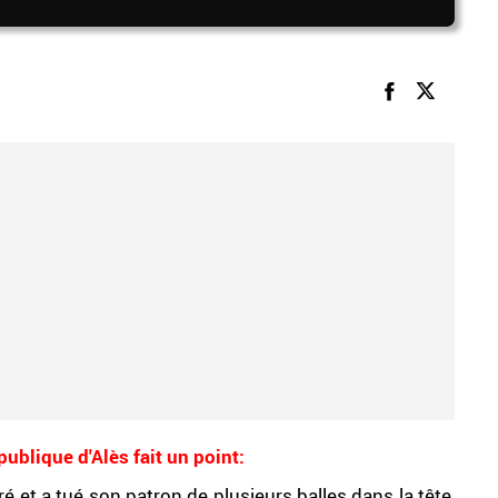
ublique d'Alès fait un point:
tiré et a tué son patron de plusieurs balles dans la tête,