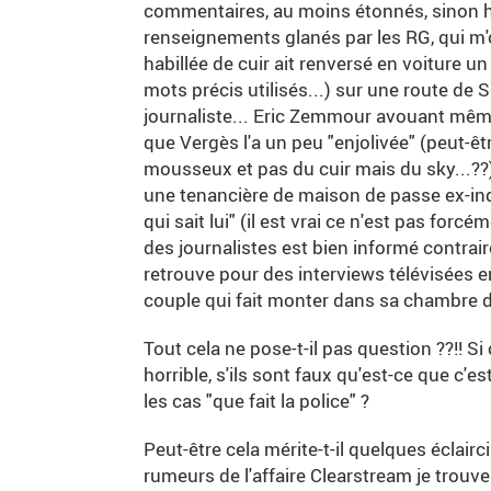
commentaires, au moins étonnés, sinon hor
renseignements glanés par les RG, qui m'on
habillée de cuir ait renversé en voiture un
mots précis utilisés...) sur une route de 
journaliste... Eric Zemmour avouant même
que Vergès l'a un peu "enjolivée" (peut-
mousseux et pas du cuir mais du sky...??) ;
une tenancière de maison de passe ex-indic 
qui sait lui" (il est vrai ce n'est pas for
des journalistes est bien informé contrai
retrouve pour des interviews télévisées 
couple qui fait monter dans sa chambre d
Tout cela ne pose-t-il pas question ??!! S
horrible, s'ils sont faux qu'est-ce que c
les cas "que fait la police" ?
Peut-être cela mérite-t-il quelques éclair
rumeurs de l'affaire Clearstream je trouve.