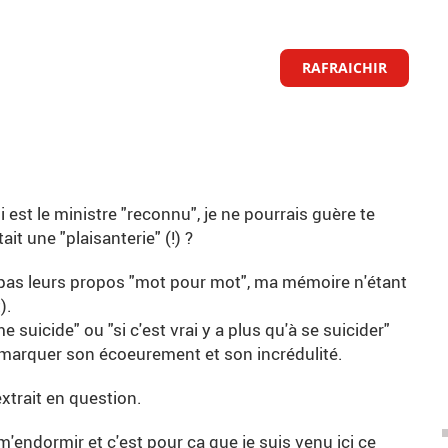
RAFRAICHIR
i est le ministre "reconnu", je ne pourrais guère te
it une "plaisanterie" (!) ?
e pas leurs propos "mot pour mot", ma mémoire n'étant
).
 me suicide" ou "si c'est vrai y a plus qu'à se suicider"
 marquer son écoeurement et son incrédulité.
'extrait en question.
 m'endormir et c'est pour ça que je suis venu ici ce