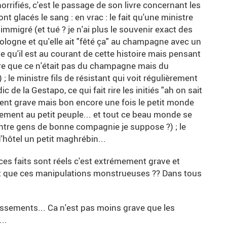
rifiés, c'est le passage de son livre concernant les
t glacés le sang : en vrac : le fait qu'une ministre
 immigré (et tué ? je n'ai plus le souvenir exact des
Sologne et qu'elle ait "fêté ça" au champagne avec un
 qu'il est au courant de cette histoire mais pensant
être que ce n'était pas du champagne mais du
 le ministre fils de résistant qui voit régulièrement
de la Gestapo, ce qui fait rire les initiés "ah on sait
cément grave mais bon encore une fois le petit monde
rement au petit peuple... et tout ce beau monde se
entre gens de bonne compagnie je suppose ?) ; le
'hôtel un petit maghrébin...
i ces faits sont réels c'est extrémement grave et
'est que ces manipulations monstrueuses ?? Dans tous
cissements... Ca n'est pas moins grave que les
..