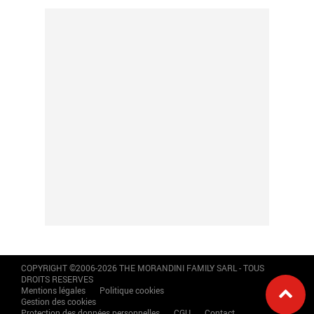
COPYRIGHT ©2006-2026 THE MORANDINI FAMILY SARL - TOUS
DROITS RESERVES
Mentions légales
Politique cookies
Gestion des cookies
Protection des données personnelles
CGU
Contact