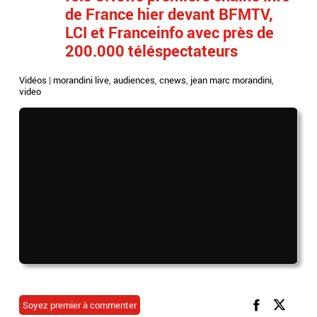
de France hier devant BFMTV,
LCI et Franceinfo avec près de
200.000 téléspectateurs
Vidéos
|
morandini live
,
audiences
,
cnews
,
jean marc morandini
,
video
Soyez premier à commenter