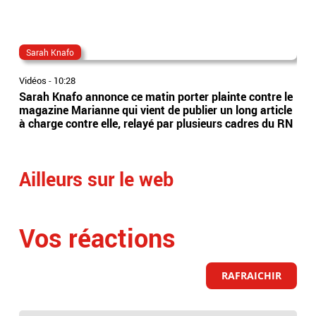
Sarah Knafo
ch
Vidéos
-
10:28
Vidé
Sarah Knafo annonce ce matin porter plainte contre le
Mau
magazine Marianne qui vient de publier un long article
de 
à charge contre elle, relayé par plusieurs cadres du RN
deu
hau
Ailleurs sur le web
Vos réactions
RAFRAICHIR